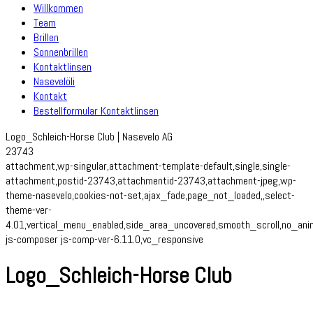
Willkommen
Team
Brillen
Sonnenbrillen
Kontaktlinsen
Nasevelöli
Kontakt
Bestellformular Kontaktlinsen
Logo_Schleich-Horse Club | Nasevelo AG
23743
attachment,wp-singular,attachment-template-default,single,single-
attachment,postid-23743,attachmentid-23743,attachment-jpeg,wp-
theme-nasevelo,cookies-not-set,ajax_fade,page_not_loaded,,select-
theme-ver-
4.01,vertical_menu_enabled,side_area_uncovered,smooth_scroll,no_an
js-composer js-comp-ver-6.11.0,vc_responsive
Logo_Schleich-Horse Club