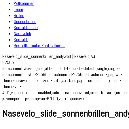
Willkommen
Team
Brillen
Sonnenbrillen
Kontaktlinsen
Nasevelöli
Kontakt
Bestellformular Kontaktlinsen
Nasevelo_slide_sonnenbrillen_andywolf | Nasevelo AG
22565
attachment,wp-singular,attachment-template-default,single,single-
attachment,postid-22565,attachmentid-22565,attachment-jpeg,wp-
theme-nasevelo,cookies-not-set,ajax_fade,page_not_loaded,,select-
theme-ver-
4.01,vertical_menu_enabled,side_area_uncovered,smooth_scroll,no_an
js-composer js-comp-ver-6.11.0,vc_responsive
Nasevelo_slide_sonnenbrillen_and