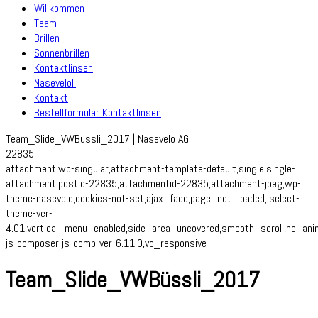
Willkommen
Team
Brillen
Sonnenbrillen
Kontaktlinsen
Nasevelöli
Kontakt
Bestellformular Kontaktlinsen
Team_Slide_VWBüssli_2017 | Nasevelo AG
22835
attachment,wp-singular,attachment-template-default,single,single-
attachment,postid-22835,attachmentid-22835,attachment-jpeg,wp-
theme-nasevelo,cookies-not-set,ajax_fade,page_not_loaded,,select-
theme-ver-
4.01,vertical_menu_enabled,side_area_uncovered,smooth_scroll,no_an
js-composer js-comp-ver-6.11.0,vc_responsive
Team_Slide_VWBüssli_2017