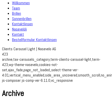
Willkommen
Team
Brillen
Sonnenbrillen
Kontaktlinsen
Nasevelöli
Kontakt
Bestellformular Kontaktlinsen
Clients Carousel Light | Nasevelo AG
423
archive,tax-carousels_category,term-clients-carousel-light,term-
423,wp-theme-nasevelo,cookies-not-
set,ajax_fade,page_not_loaded,,select-theme-ver-
4.01,vertical_menu_enabled,side_area_uncovered,smooth_scroll,no_an
js-composer js-comp-ver-6.11.0,vc_responsive
Archive