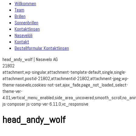
Willkommen
Team
Brillen
Sonnenbrillen
Kontaktlinsen
Nasevelöli
Kontakt
Bestellformular Kontaktlinsen
head_andy_wolf | Nasevelo AG
21802
attachment,wp-singular,attachment-template-default,single,single-
attachment,postid-21802,attachmentid-21802,attachment-jpeg,wp-
theme-nasevelo,cookies-not-set,ajax_fade,page_not_loaded,,select-
theme-ver-
4.01,vertical_menu_enabled,side_area_uncovered,smooth_scroll,no_an
js-composer js-comp-ver-6.11.0,vc_responsive
head_andy_wolf