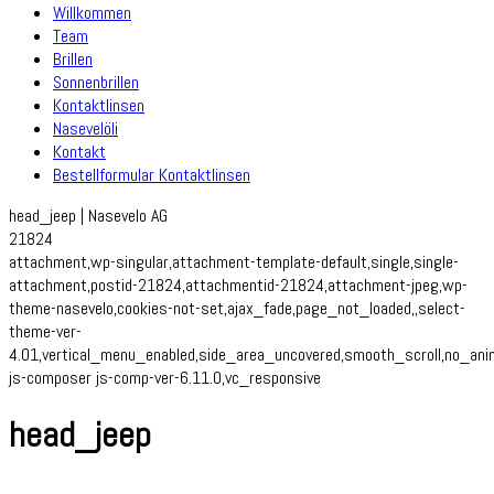
Willkommen
Team
Brillen
Sonnenbrillen
Kontaktlinsen
Nasevelöli
Kontakt
Bestellformular Kontaktlinsen
head_jeep | Nasevelo AG
21824
attachment,wp-singular,attachment-template-default,single,single-
attachment,postid-21824,attachmentid-21824,attachment-jpeg,wp-
theme-nasevelo,cookies-not-set,ajax_fade,page_not_loaded,,select-
theme-ver-
4.01,vertical_menu_enabled,side_area_uncovered,smooth_scroll,no_an
js-composer js-comp-ver-6.11.0,vc_responsive
head_jeep