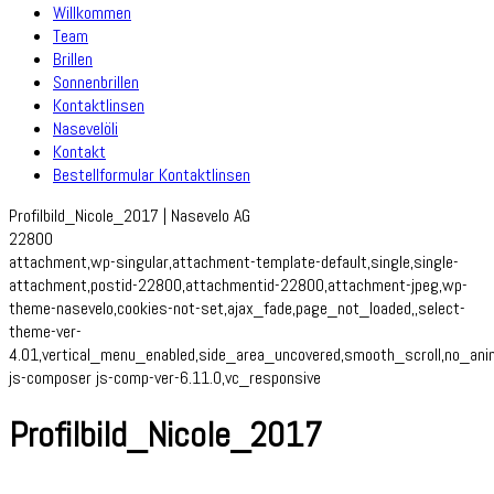
Willkommen
Team
Brillen
Sonnenbrillen
Kontaktlinsen
Nasevelöli
Kontakt
Bestellformular Kontaktlinsen
Profilbild_Nicole_2017 | Nasevelo AG
22800
attachment,wp-singular,attachment-template-default,single,single-
attachment,postid-22800,attachmentid-22800,attachment-jpeg,wp-
theme-nasevelo,cookies-not-set,ajax_fade,page_not_loaded,,select-
theme-ver-
4.01,vertical_menu_enabled,side_area_uncovered,smooth_scroll,no_an
js-composer js-comp-ver-6.11.0,vc_responsive
Profilbild_Nicole_2017